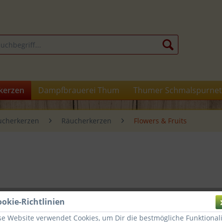
kerzen
Dampfbrauerei Thum
Thumer Schmalspurnet
ucherkerzen
Räucherkerzen
Flowers & Fruits
1,38 
ookie-Richtlinien
se Website verwendet Cookies, um Dir die bestmögliche Funktionali
inkl. MwSt.
zz