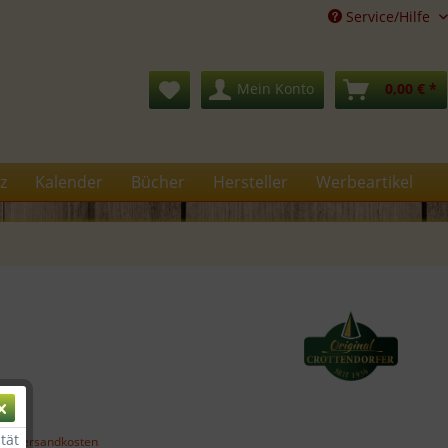
Service/Hilfe
Mein Konto
0,00 € *
z
Kalender
Bücher
Hersteller
Werbeartikel
€ *
tät
gl. Versandkosten