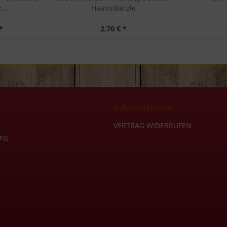
...
Haamitkerzle
*
2,70 € *
Informationen
VERTRAG WIDERRUFEN
ung