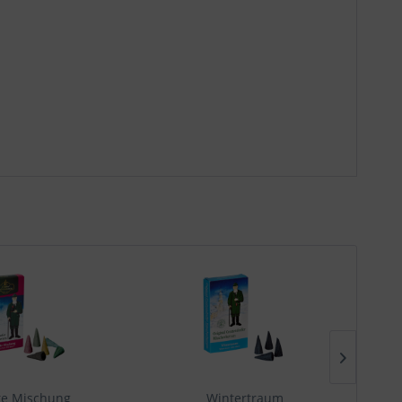
te Mischung
Wintertraum
Duft