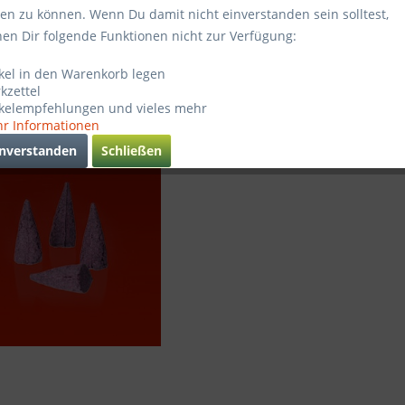
ten zu können. Wenn Du damit nicht einverstanden sein solltest,
Sofort ve
hen Dir folgende Funktionen nicht zur Verfügung:
ikel in den Warenkorb legen
kzettel
Verglei
ikelempfehlungen und vieles mehr
r Informationen
Artikel-Nr.
inverstanden
Schließen