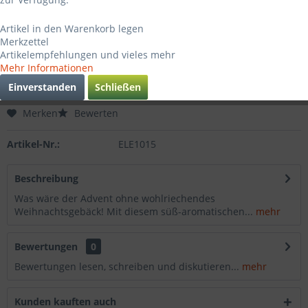
1,95 € *
Artikel in den Warenkorb legen
inkl. MwSt.
zzgl. Versandkosten
Merkzettel
Sofort versandfertig, Lieferzeit ca. 3-4 Werktage
Artikelempfehlungen und vieles mehr
Mehr Informationen
In den
Warenkorb
Einverstanden
Schließen
Merken
Bewerten
Artikel-Nr.:
ELE1015
Beschreibung
Was wäre der Advent ohne wohlriechendes
Weihnachtsgebäck! Mit diesem süß-aromatischen...
mehr
Bewertungen
0
Bewertungen lesen, schreiben und diskutieren...
mehr
Kunden kauften auch