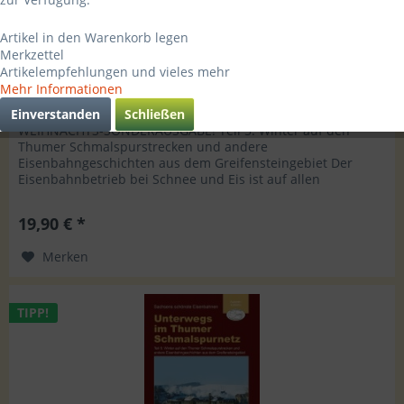
Artikel in den Warenkorb legen
Merkzettel
Artikelempfehlungen und vieles mehr
Mehr Informationen
Teil 5: Weihnachts-Sonderausgabe - Broschüre...
Einverstanden
Schließen
WEIHNACHTS-SONDERAUSGABE! Teil 5: Winter auf den
Thumer Schmalspurstrecken und andere
Eisenbahngeschichten aus dem Greifensteingebiet Der
Eisenbahnbetrieb bei Schnee und Eis ist auf allen
Schmalspurbahnen immer ein ganz besonderes...
19,90 € *
Merken
TIPP!