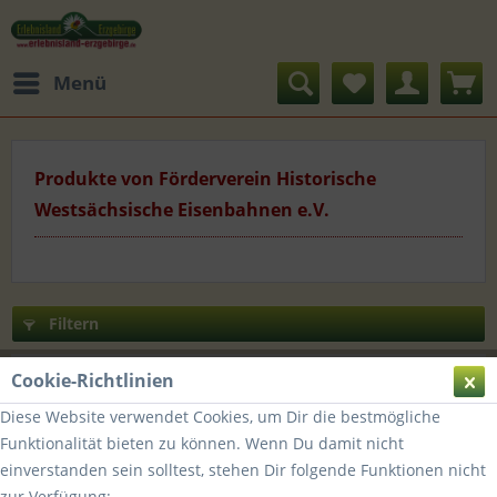
Menü
Produkte von Förderverein Historische
Westsächsische Eisenbahnen e.V.
Filtern
Cookie-Richtlinien
TIPP!
Diese Website verwendet Cookies, um Dir die bestmögliche
Funktionalität bieten zu können. Wenn Du damit nicht
einverstanden sein solltest, stehen Dir folgende Funktionen nicht
zur Verfügung: