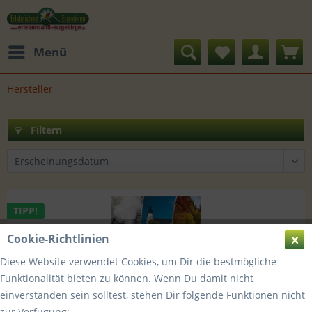
Menü
Hersteller
Filtern
TIPP!
Cookie-Richtlinien
Diese Website verwendet Cookies, um Dir die bestmögliche
Funktionalität bieten zu können. Wenn Du damit nicht
einverstanden sein solltest, stehen Dir folgende Funktionen nicht
zur Verfügung: