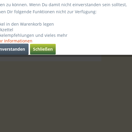
Schmalspurnetz"
ten zu können. Wenn Du damit nicht einverstanden sein solltest,
Schieferuhr Thumer Schmalspurnetz
hen Dir folgende Funktionen nicht zur Verfügung:
Gr. ca. BxH 240x390 Hersteller: WMS
Werbung Wiesenstraße 23 09419 Thum
ikel in den Warenkorb legen
E-Mail: kontakt@wms-thum.de
kzettel
ikelempfehlungen und vieles mehr
69,95 € *
r Informationen
inverstanden
Schließen
Vergleichen
Merken