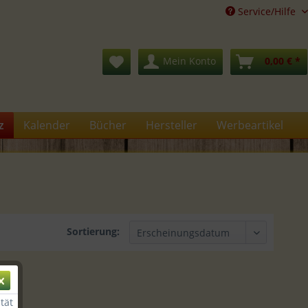
Service/Hilfe
Mein Konto
0,00 € *
z
Kalender
Bücher
Hersteller
Werbeartikel
Sortierung:
tät