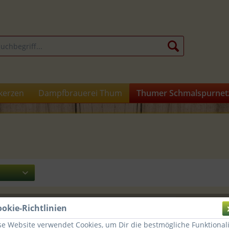
kerzen
Dampfbrauerei Thum
Thumer Schmalspurnet
ookie-Richtlinien
Schieferuhr "Thumer
se Website verwendet Cookies, um Dir die bestmögliche Funktionali