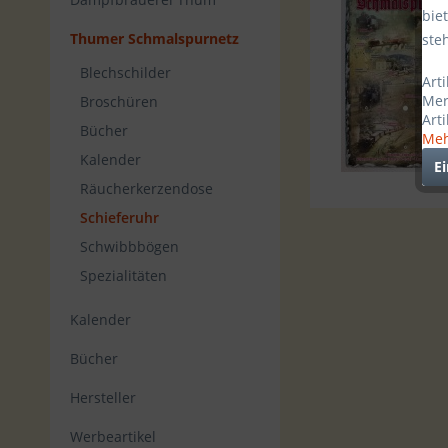
bie
Thumer Schmalspurnetz
ste
Blechschilder
Art
Mer
Broschüren
Art
Bücher
Meh
Kalender
E
Räucherkerzendose
Schieferuhr
Schwibbbögen
Spezialitäten
Kalender
Bücher
Hersteller
Werbeartikel