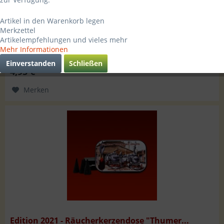
Orginal Crottendorfer Räucherkerzen inkl. Dose mit einem
Artikel in den Warenkorb legen
wunderschönen Motiv vom Thumer Weihnachtsmarkt
Merkzettel
Duftsorte: Erzgebirgischer Weihrauch EDITION 2022
Artikelempfehlungen und vieles mehr
Mehr Informationen
Einverstanden
Schließen
4,95 € *
Merken
Edition 2021 - Räucherkerzendose "Thumer...