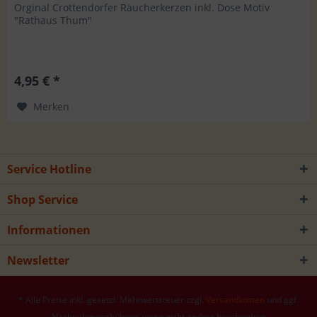
Orginal Crottendorfer Räucherkerzen inkl. Dose Motiv
"Rathaus Thum"
4,95 € *
Merken
Service Hotline
Shop Service
Informationen
Newsletter
* Alle Preise inkl. gesetzl. Mehrwertsteuer zzgl.
Versandkosten
und ggf.
Nachnahmegebühren, wenn nicht anders beschrieben