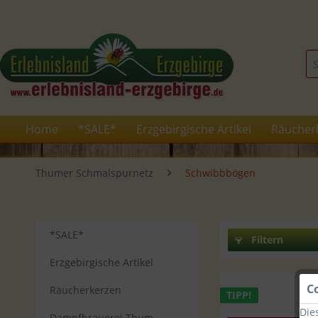
Home
*SALE*
Erzgebirgische Artikel
Räucher
Thumer Schmalspurnetz
Schwibbbögen
*SALE*
Filtern
Erzgebirgische Artikel
C
Räucherkerzen
TIPP!
Die
Dampfbrauerei Thum