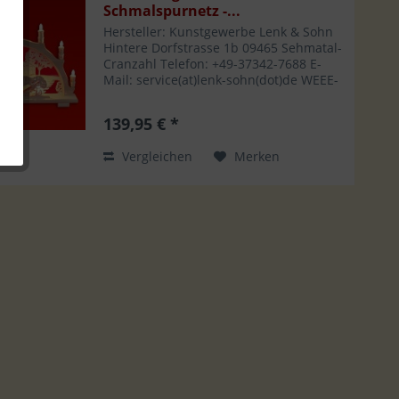
Schmalspurnetz -...
Hersteller: Kunstgewerbe Lenk & Sohn
Hintere Dorfstrasse 1b 09465 Sehmatal-
Cranzahl Telefon: +49-37342-7688 E-
Mail: service(at)lenk-sohn(dot)de WEEE-
Reg.Nr. DE5809628
139,95 € *
Vergleichen
Merken