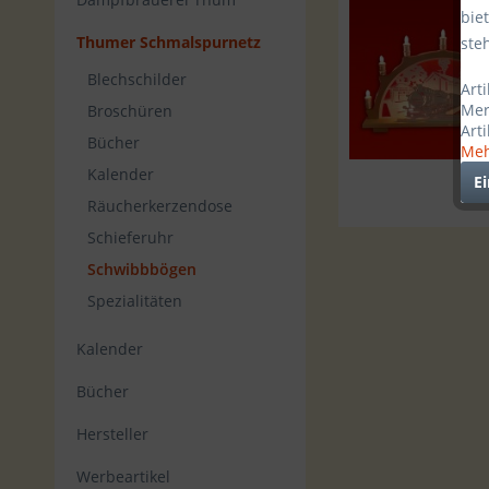
bie
Thumer Schmalspurnetz
ste
Blechschilder
Art
Mer
Broschüren
Art
Bücher
Meh
Kalender
E
Räucherkerzendose
Schieferuhr
Schwibbbögen
Spezialitäten
Kalender
Bücher
Hersteller
Werbeartikel