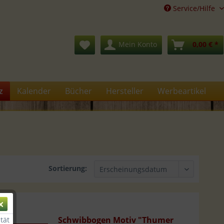
Service/Hilfe
Mein Konto
0,00 € *
z
Kalender
Bücher
Hersteller
Werbeartikel
Sortierung:
Schwibbogen Motiv "Thumer
tät