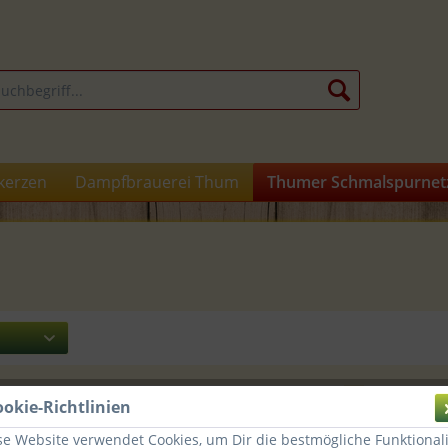
kerzen
Dampfbrauerei Thum
Thumer Schmalspurnet
ookie-Richtlinien
TIPP!
Schwibbogen Motiv "Thumer
se Website verwendet Cookies, um Dir die bestmögliche Funktionali