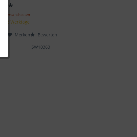
 € *
gl. Versandkosten
it 1-2 Werktage
chen
Merken
Bewerten
:
SW10363