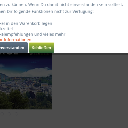
17,95
ten zu können. Wenn Du damit nicht einverstanden sein solltest,
hen Dir folgende Funktionen nicht zur Verfügung:
inkl. MwSt.
zz
Lieferze
ikel in den Warenkorb legen
kzettel
Verglei
ikelempfehlungen und vieles mehr
r Informationen
Artikel-Nr.
inverstanden
Schließen