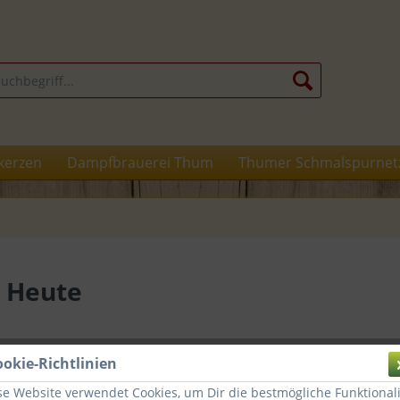
kerzen
Dampfbrauerei Thum
Thumer Schmalspurnet
d Heute
ookie-Richtlinien
Dies
se Website verwendet Cookies, um Dir die bestmögliche Funktionali