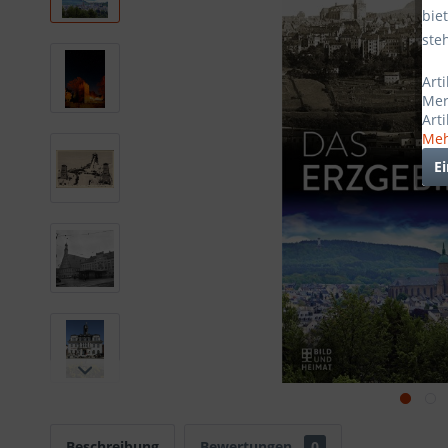
bie
ste
Art
Mer
Art
Meh
E
Beschreibung
Bewertungen
0