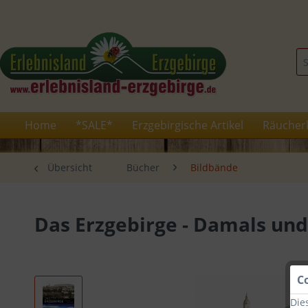
Home
*SALE*
Erzgebirgische Artikel
Räucher
Übersicht
Bücher
Bildbände
Das Erzgebirge - Damals un
C
Die