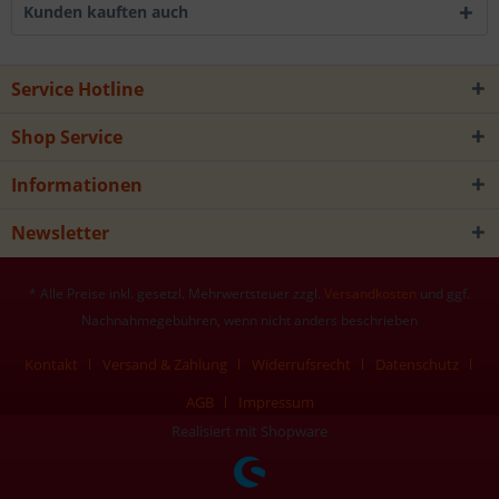
Kunden kauften auch
Service Hotline
Shop Service
Informationen
Newsletter
* Alle Preise inkl. gesetzl. Mehrwertsteuer zzgl.
Versandkosten
und ggf.
Nachnahmegebühren, wenn nicht anders beschrieben
Kontakt
Versand & Zahlung
Widerrufsrecht
Datenschutz
AGB
Impressum
Realisiert mit Shopware