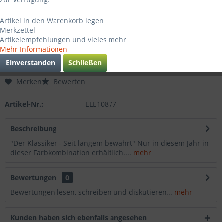
58,20 € *
Artikel in den Warenkorb legen
inkl. MwSt.
zzgl. Versandkosten
Merkzettel
Sofort versandfertig, Lieferzeit ca. 3-4 Werktage
Artikelempfehlungen und vieles mehr
Mehr Informationen
In den
Warenkorb
Einverstanden
Schließen
Merken
Bewerten
Artikel-Nr.:
ELE10877
Beschreibung
"Der Klassiker - Seit langem bewährt" Nur in diesem Jahr in
dieser Farbkombination erhältlich....
mehr
Bewertungen
0
Bewertungen lesen, schreiben und diskutieren...
mehr
Kunden haben sich ebenfalls angesehen