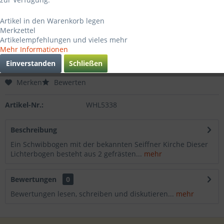
99,95 € *
Artikel in den Warenkorb legen
inkl. MwSt.
zzgl. Versandkosten
Merkzettel
Sofort versandfertig, Lieferzeit ca. 3-4 Werktage
Artikelempfehlungen und vieles mehr
Mehr Informationen
In den
Warenkorb
Einverstanden
Schließen
Merken
Bewerten
Artikel-Nr.:
WHL5338
Beschreibung
Ein Schwibbogen mit der bekannten Seiffner Kirche Dieser
Lichterbogen besteht aus 2 gefrästen...
mehr
Bewertungen
0
Bewertungen lesen, schreiben und diskutieren...
mehr