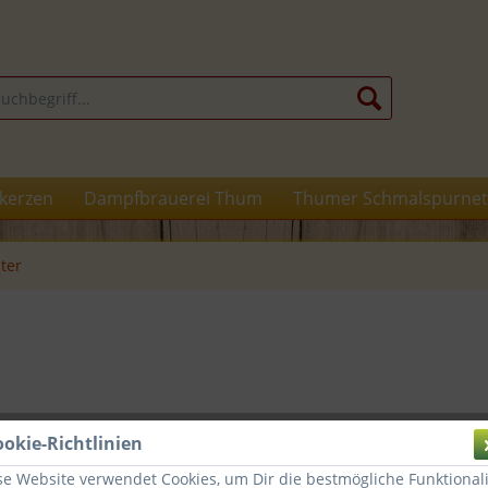
kerzen
Dampfbrauerei Thum
Thumer Schmalspurnet
lter
8,99 
ookie-Richtlinien
se Website verwendet Cookies, um Dir die bestmögliche Funktionali
inkl. MwSt.
zz