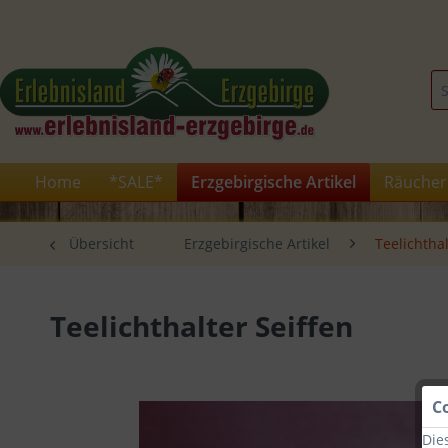
Home
*SALE*
Erzgebirgische Artikel
Räucher
Übersicht
Erzgebirgische Artikel
Teelichtha
Teelichthalter Seiffen
C
Die