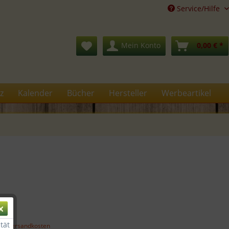
Service/Hilfe
Mein Konto
0,00 € *
z
Kalender
Bücher
Hersteller
Werbeartikel
€ *
tät
gl. Versandkosten