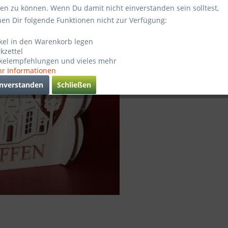
ten zu können. Wenn Du damit nicht einverstanden sein solltest,
Sofort ve
hen Dir folgende Funktionen nicht zur Verfügung:
ikel in den Warenkorb legen
kzettel
Verglei
ikelempfehlungen und vieles mehr
r Informationen
Artikel-Nr.
inverstanden
Schließen