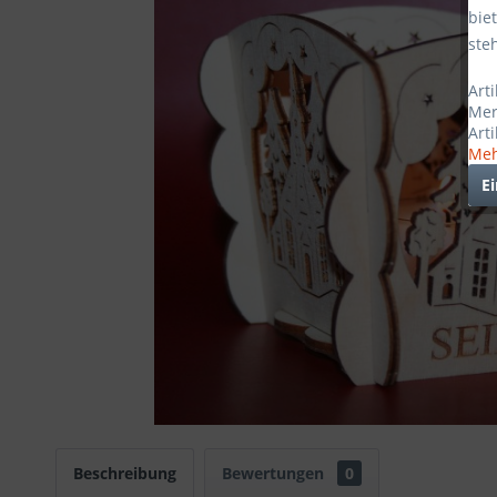
bie
ste
Art
Mer
Art
Meh
E
Beschreibung
Bewertungen
0