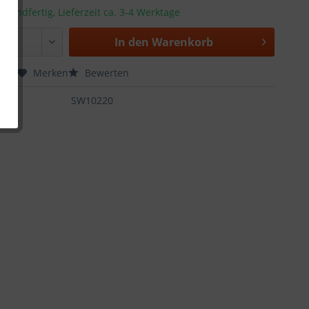
rsandfertig, Lieferzeit ca. 3-4 Werktage
In den
Warenkorb
chen
Merken
Bewerten
:
SW10220