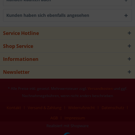
Kunden haben sich ebenfalls angesehen
Service Hotline
Shop Service
Informationen
Newsletter
* Alle Preise inkl. gesetzl. Mehrwertsteuer zzgl.
Versandkosten
und ggf.
Nachnahmegebühren, wenn nicht anders beschrieben
Kontakt
Versand & Zahlung
Widerrufsrecht
Datenschutz
AGB
Impressum
Realisiert mit Shopware