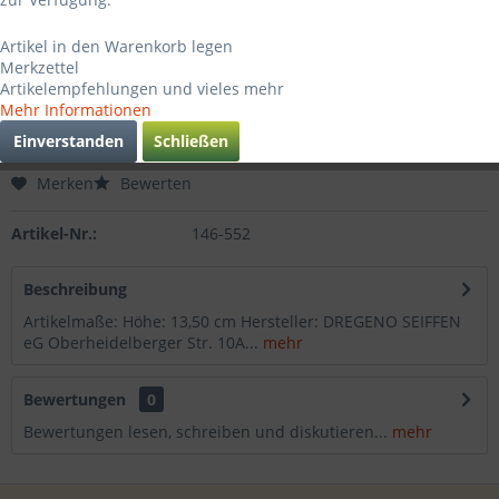
50,40 € *
Artikel in den Warenkorb legen
inkl. MwSt.
zzgl. Versandkosten
Merkzettel
Sofort versandfertig, Lieferzeit ca. 3-4 Werktage
Artikelempfehlungen und vieles mehr
Mehr Informationen
In den
Warenkorb
Einverstanden
Schließen
Merken
Bewerten
Artikel-Nr.:
146-552
Beschreibung
Artikelmaße: Höhe: 13,50 cm Hersteller: DREGENO SEIFFEN
eG Oberheidelberger Str. 10A...
mehr
Bewertungen
0
Bewertungen lesen, schreiben und diskutieren...
mehr