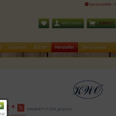
Service/Hilfe
Mein Konto
0,00 € *
z
Kalender
Bücher
Hersteller
Werbeartikel
0 € *
126,20 € *
(7,92% gespart)
tät
gl. Versandkosten