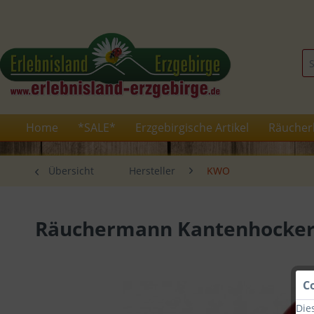
Home
*SALE*
Erzgebirgische Artikel
Räucher
Übersicht
Hersteller
KWO
Räuchermann Kantenhocker 
C
Die