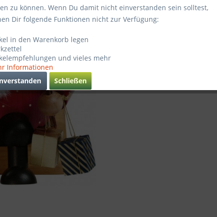
ten zu können. Wenn Du damit nicht einverstanden sein solltest,
Sofort ve
hen Dir folgende Funktionen nicht zur Verfügung:
ikel in den Warenkorb legen
kzettel
Verglei
ikelempfehlungen und vieles mehr
r Informationen
Artikel-Nr.
inverstanden
Schließen