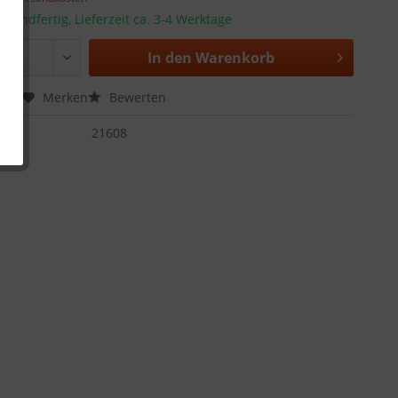
rsandfertig, Lieferzeit ca. 3-4 Werktage
In den
Warenkorb
chen
Merken
Bewerten
:
21608