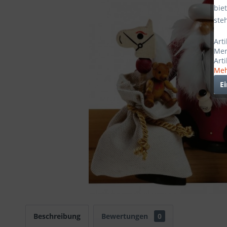
bie
ste
Art
Mer
Art
Meh
E
Beschreibung
Bewertungen
0