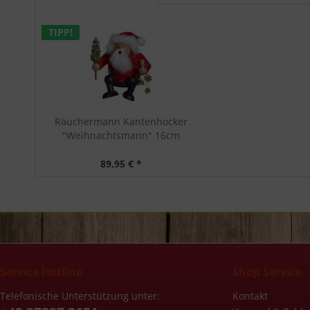
TIPP!
Räuchermann Kantenhocker
"Weihnachtsmann" 16cm
89,95 € *
Service Hotline
Shop Service
Telefonische Unterstützung unter:
Kontakt