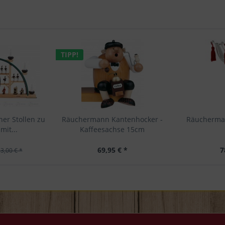
TIPP!
er Stollen zu
Räuchermann Kantenhocker -
Räucherma
mit...
Kaffeesachse 15cm
69,95 € *
7
3,00 € *