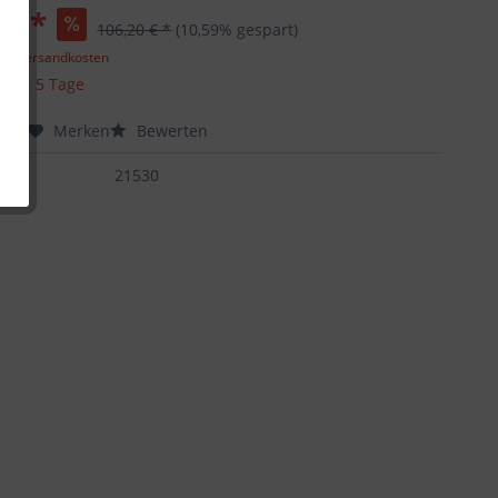
 € *
106,20 € *
(10,59% gespart)
gl. Versandkosten
t ca. 5 Tage
chen
Merken
Bewerten
:
21530