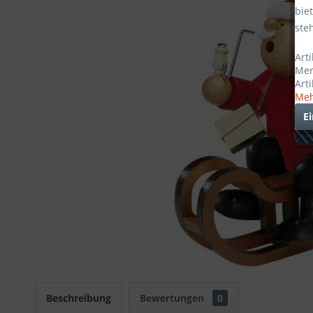
bie
ste
Art
Mer
Art
Meh
E
Beschreibung
Bewertungen
0