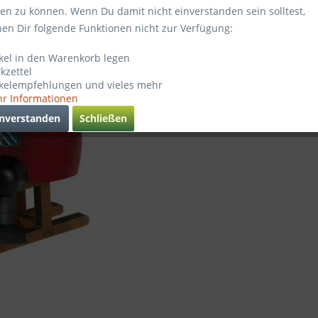
94,95
ten zu können. Wenn Du damit nicht einverstanden sein solltest,
hen Dir folgende Funktionen nicht zur Verfügung:
inkl. MwSt.
zz
Lieferzei
ikel in den Warenkorb legen
kzettel
Verglei
ikelempfehlungen und vieles mehr
r Informationen
Artikel-Nr.
inverstanden
Schließen