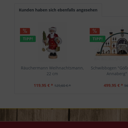
Kunden haben sich ebenfalls angesehen
TIPP!
TIPP!
Räuchermann Weihnachtsmann,
Schwibbogen "Gößn
22 cm
Annaberg" 
119,95 € *
499,95 € *
129,60 € *
56