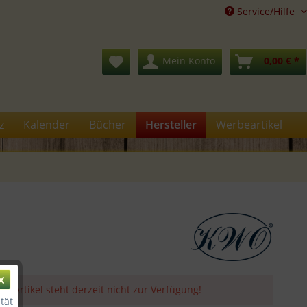
Service/Hilfe
Mein Konto
0,00 € *
z
Kalender
Bücher
Hersteller
Werbeartikel
er Artikel steht derzeit nicht zur Verfügung!
tät