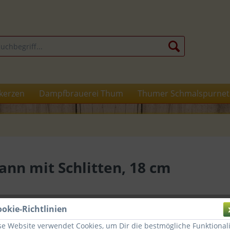
kerzen
Dampfbrauerei Thum
Thumer Schmalspurnet
n mit Schlitten, 18 cm
ookie-Richtlinien
Dies
se Website verwendet Cookies, um Dir die bestmögliche Funktionali