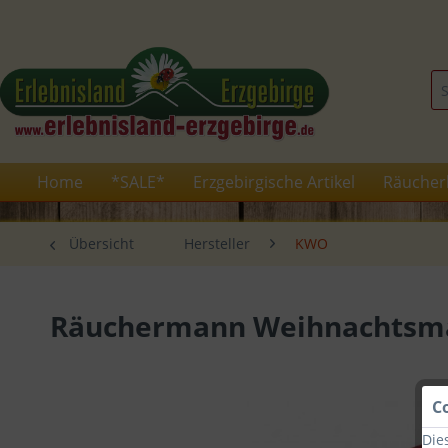
Home
*SALE*
Erzgebirgische Artikel
Räucher
Übersicht
Hersteller
KWO
Räuchermann Weihnachtsman
C
Die