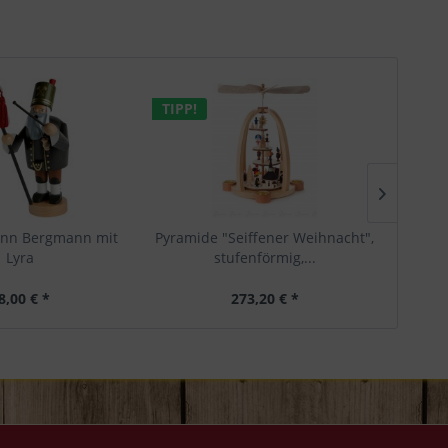
TIPP!
TIPP!
nn Bergmann mit
Pyramide "Seiffener Weihnacht",
Räuch
Lyra
stufenförmig,...
m
8,00 € *
273,20 € *