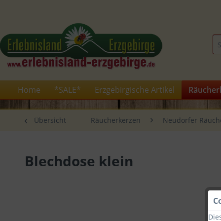
Home
*SALE*
Erzgebirgische Artikel
Räucher
Übersicht
Räucherkerzen
Neudorfer Räuch
Blechdose klein
C
Die