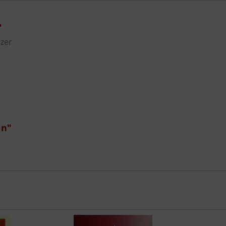
"
lzer
in"