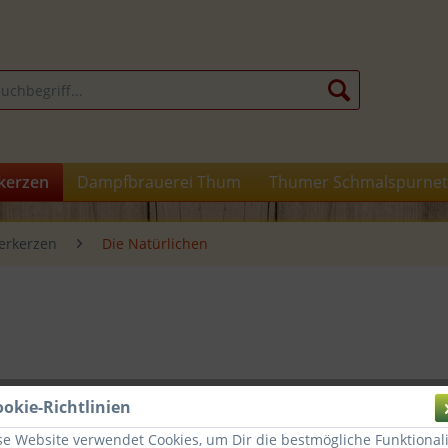
kerzen
Dampfbrauerei Thum
Thumer Schmalspurnet
erkerzen
Die Natürlichen
7,45 
ookie-Richtlinien
se Website verwendet Cookies, um Dir die bestmögliche Funktionali
inkl. MwSt.
zz