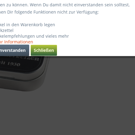
ten zu können. Wenn Du damit nicht einverstanden sein solltest,
Sofort ve
hen Dir folgende Funktionen nicht zur Verfügung:
ikel in den Warenkorb legen
kzettel
Verglei
ikelempfehlungen und vieles mehr
r Informationen
Artikel-Nr.
inverstanden
Schließen