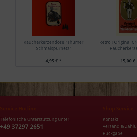
Räucherkerzendose "Thumer
Retro!! Original C
Schmalspurnetz"
Räucherkerzen
4,95 € *
15,00 € 
Service Hotline
Shop Service
Telefonische Unterstützung unter:
Kontakt
+49 37297 2651
Versand & Zahl
Rückgabe