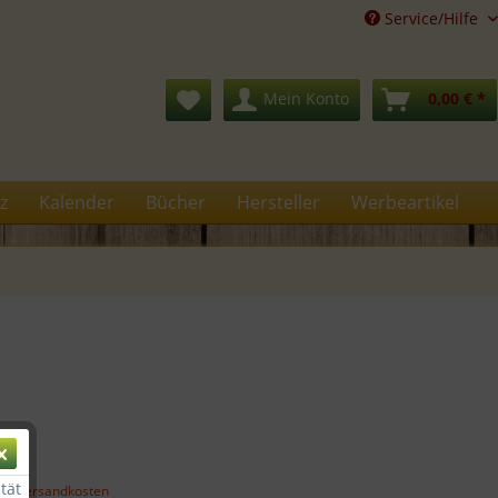
Service/Hilfe
Mein Konto
0,00 € *
z
Kalender
Bücher
Hersteller
Werbeartikel
€ *
tät
gl. Versandkosten