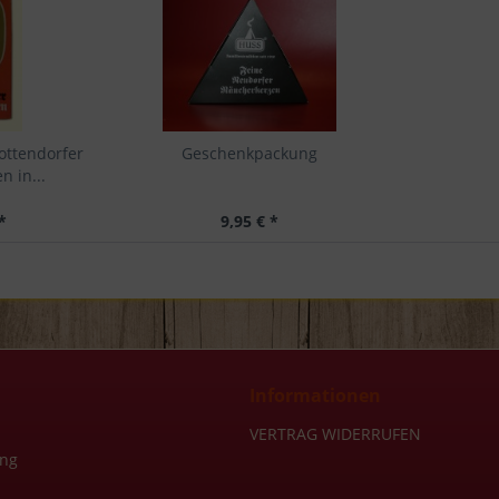
rottendorfer
Geschenkpackung
 in...
*
9,95 € *
Informationen
VERTRAG WIDERRUFEN
ung