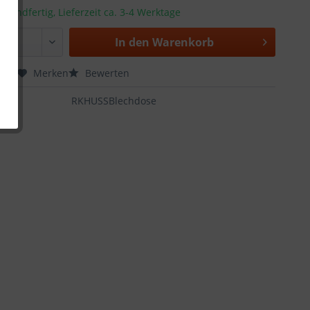
rsandfertig, Lieferzeit ca. 3-4 Werktage
In den
Warenkorb
chen
Merken
Bewerten
:
RKHUSSBlechdose