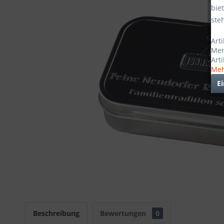
bie
ste
Art
Mer
Art
Meh
E
Beschreibung
Bewertungen
0