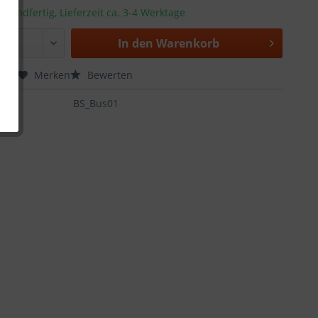
rsandfertig, Lieferzeit ca. 3-4 Werktage
In den
Warenkorb
chen
Merken
Bewerten
:
BS_Bus01