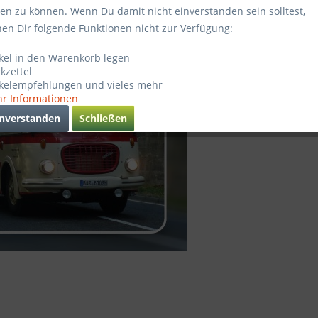
ten zu können. Wenn Du damit nicht einverstanden sein solltest,
Sofort ve
hen Dir folgende Funktionen nicht zur Verfügung:
ikel in den Warenkorb legen
kzettel
Verglei
ikelempfehlungen und vieles mehr
r Informationen
Artikel-Nr.
inverstanden
Schließen