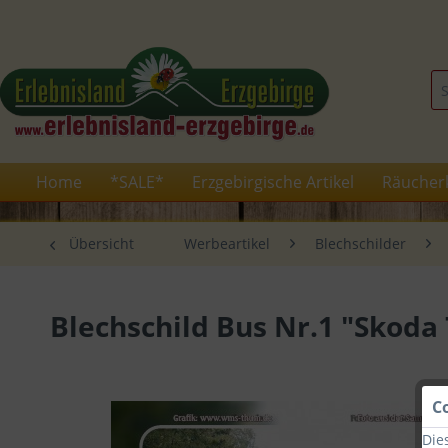
Home
*SALE*
Erzgebirgische Artikel
Räucher
Übersicht
Werbeartikel
Blechschilder
Blechschild Bus Nr.1 "Skoda
C
Die