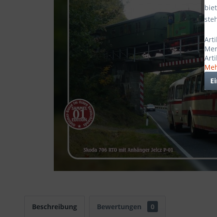
bie
ste
Art
Mer
Art
Meh
E
Beschreibung
Bewertungen
0