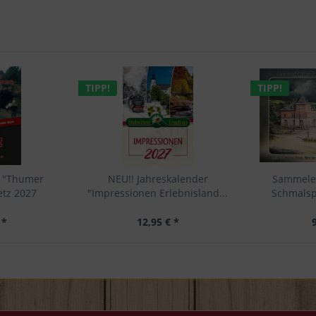
TIPP!
TIPP!
r "Thumer
NEU!! Jahreskalender
Sammele
tz 2027
"Impressionen Erlebnisland...
Schmalspu
 *
12,95 € *