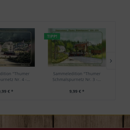
TIPP!
TIPP!
dition "Thumer
Sammeledition "Thumer
Schw
rnetz Nr. 4 -...
Schmalspurnetz Nr. 3 -...
9,99 € *
9,99 € *