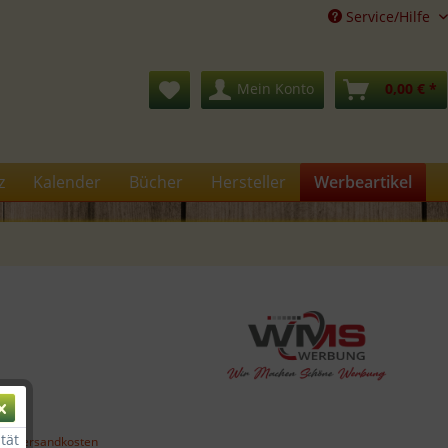
Service/Hilfe
Mein Konto
0,00 € *
z
Kalender
Bücher
Hersteller
Werbeartikel
€ *
tät
gl. Versandkosten