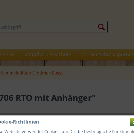
kerzen
Dampfbrauerei Thum
Thumer Schmalspurnet
Sammeledition Oldtimer-Busse
 706 RTO mit Anhänger"
9,99 
ookie-Richtlinien
se Website verwendet Cookies, um Dir die bestmögliche Funktionali
inkl. MwSt.
zz