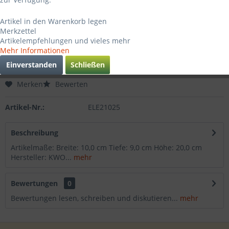
98,95 € *
Artikel in den Warenkorb legen
inkl. MwSt.
zzgl. Versandkosten
Merkzettel
Sofort versandfertig, Lieferzeit ca. 3-4 Werktage
Artikelempfehlungen und vieles mehr
Mehr Informationen
In den
Warenkorb
Einverstanden
Schließen
Merken
Bewerten
Artikel-Nr.:
ELE21025
Beschreibung
Artikelmaße: Breite: 10,0 cm Tiefe: 9,0 cm Höhe: 20,0 cm
Hersteller: KWO...
mehr
Bewertungen
0
Bewertungen lesen, schreiben und diskutieren...
mehr