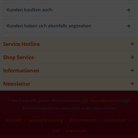
Kunden kauften auch
Kunden haben sich ebenfalls angesehen
Service Hotline
Shop Service
Informationen
Newsletter
* Alle Preise inkl. gesetzl. Mehrwertsteuer zzgl.
Versandkosten
und ggf.
Nachnahmegebühren, wenn nicht anders beschrieben
Kontakt
Versand & Zahlung
Widerrufsrecht
Datenschutz
AGB
Impressum