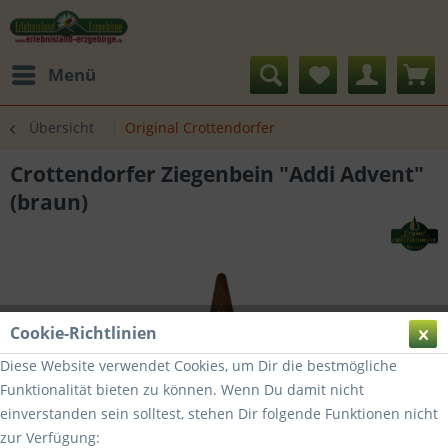
Menü
Übersicht
Original Crottendorfer
Crottendorfer Ziegenbein "Addi Advent"
(braun)
Cookie-Richtlinien
Diese Website verwendet Cookies, um Dir die bestmögliche
Funktionalität bieten zu können. Wenn Du damit nicht
einverstanden sein solltest, stehen Dir folgende Funktionen nicht
zur Verfügung: