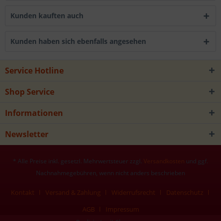
Kunden kauften auch
Kunden haben sich ebenfalls angesehen
Service Hotline
Shop Service
Informationen
Newsletter
* Alle Preise inkl. gesetzl. Mehrwertsteuer zzgl.
Versandkosten
und ggf.
Nachnahmegebühren, wenn nicht anders beschrieben
Kontakt
Versand & Zahlung
Widerrufsrecht
Datenschutz
AGB
Impressum